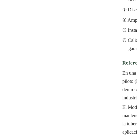
Dise
Ampl
Inst
Cali
gara
Refere
En una 
piloto 
dentro 
industr
El Mode
mantene
la tube
aplicaci