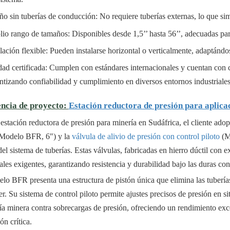
ño sin tuberías de conducción: No requiere tuberías externas, lo que sim
io rango de tamaños: Disponibles desde 1,5’’ hasta 56’’, adecuadas par
alación flexible: Pueden instalarse horizontal o verticalmente, adaptándo
dad certificada: Cumplen con estándares internacionales y cuentan c
ntizando confiabilidad y cumplimiento en diversos entornos industriales
ncia de proyecto:
Estación reductora de presión para aplica
estación reductora de presión para minería en Sudáfrica, el cliente adop
(Modelo BFR, 6") y la
válvula de alivio de presión con control piloto
(Mo
del sistema de tuberías. Estas válvulas, fabricadas en hierro dúctil con 
iales exigentes, garantizando resistencia y durabilidad bajo las duras con
lo BFR presenta una estructura de pistón única que elimina las tubería
r. Su sistema de control piloto permite ajustes precisos de presión en 
ría minera contra sobrecargas de presión, ofreciendo un rendimiento exc
ón crítica.