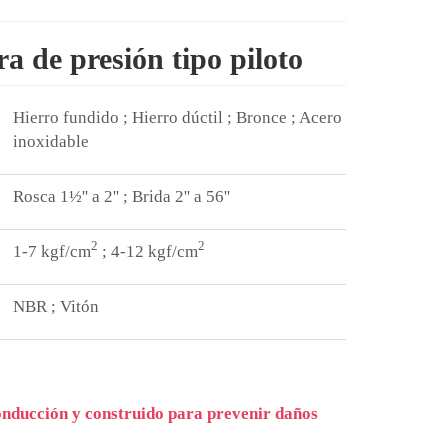
a de presión tipo piloto
Hierro fundido ; Hierro dúctil ; Bronce ; Acero
inoxidable
Rosca 1½'' a 2'' ; Brida 2'' a 56''
2
2
1-7 kgf/cm
; 4-12 kgf/cm
NBR ; Vitón
conducción y construido para prevenir daños