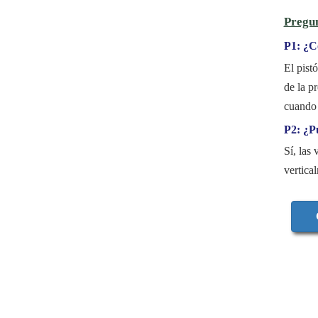
Pregun
P1: ¿C
El pist
de la p
cuando 
P2: ¿Pu
Sí, las
vertica