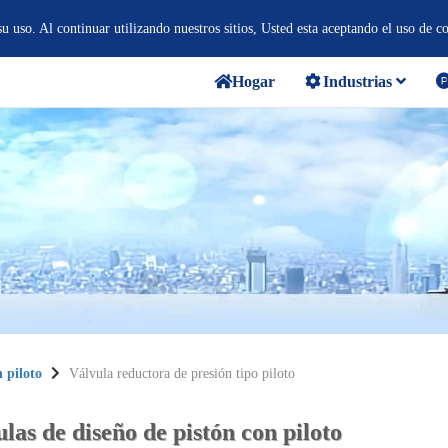
 uso. Al continuar utilizando nuestros sitios, Usted esta aceptando el uso de c
Hogar
Industrias
 piloto
Válvula reductora de presión tipo piloto
las de diseño de pistón con piloto