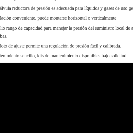
álvula reductora de presión es adecuada para líquidos y gases de uso ge
alación conveniente, puede montarse horizontal o verticalmente.
o rango de capacidad para manejar la presión del suministro local de ag
bas.
loto de ajuste permite una regulación de presión fácil y calibrada.
enimiento sencillo, kits de mantenimiento disponibles bajo solicitud.