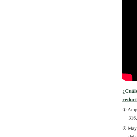
¿Cuále
reduct
Ampl
316,
Mayo
del 