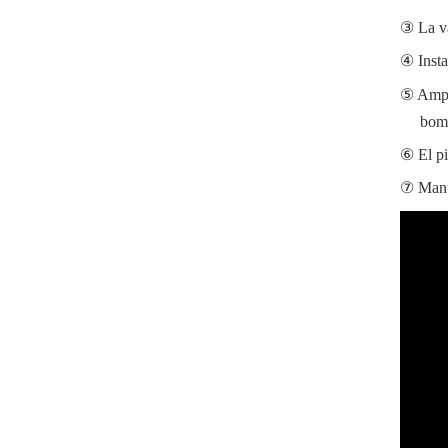
La v
Inst
Ampli
bom
El pi
Mant